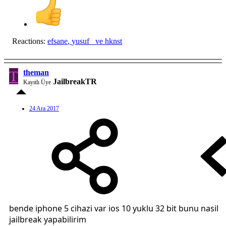
Reactions:
efsane
,
yusuf_
ve
hknst
T
theman
JailbreakTR
Kayıtlı Üye
24 Ara 2017
bende iphone 5 cihazi var ios 10 yuklu 32 bit bunu nasil
jailbreak yapabilirim