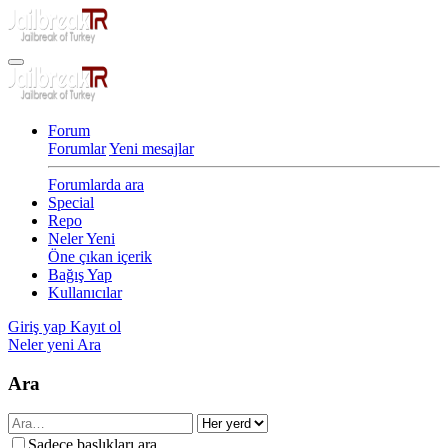
Forum
Forumlar
Yeni mesajlar
Forumlarda ara
Special
Repo
Neler Yeni
Öne çıkan içerik
Bağış Yap
Kullanıcılar
Giriş yap
Kayıt ol
Neler yeni
Ara
Ara
Sadece başlıkları ara