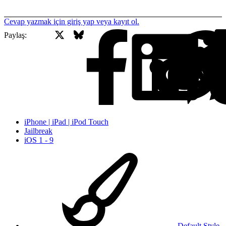
Cevap yazmak için giriş yap veya kayıt ol.
X
Bluesky
Facebook
Paylaş:
iPhone | iPad | iPod Touch
Jailbreak
iOS 1 - 9
Default Style