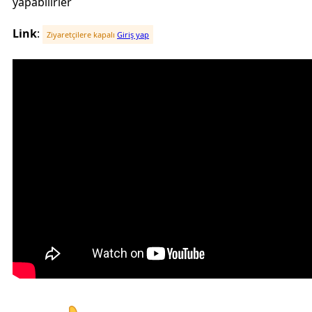
yapabilirler
Link
:
Ziyaretçilere kapalı
Giriş yap