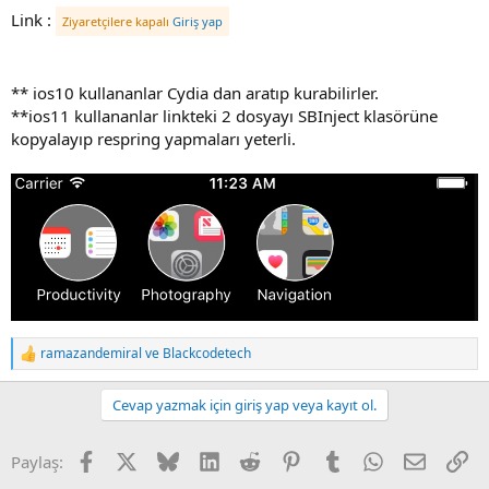
i
Link :
Ziyaretçilere kapalı
Giriş yap
** ios10 kullananlar Cydia dan aratıp kurabilirler.
**ios11 kullananlar linkteki 2 dosyayı SBInject klasörüne
kopyalayıp respring yapmaları yeterli.
ramazandemiral
ve
Blackcodetech
R
e
a
Cevap yazmak için giriş yap veya kayıt ol.
c
t
i
Facebook
X
Bluesky
LinkedIn
Reddit
Pinterest
Tumblr
WhatsApp
E-posta
Li
Paylaş:
o
n