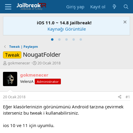
Giriş yap
Kayıt ol
iOS 11.0 ~ 14.8 Jailbreak!
Kaynağı Görüntüle
Tweak | Paylaşım
NougatFolder
Tweak
K
B
gokmenecer
20 Ocak 2018
o
a
n
ş
gokmenecer
u
l
VelenzA
Administrator
S
a
a
n
h
g
20 Ocak 2018
#1
i
ı
b
ç
Eğer klasörlerinizin görünümünü Android tarzına çevirmek
i
t
isterseniz bu tweak i kullanabilirsiniz.
a
r
ios 10 ve 11 için uyumlu.
i
h