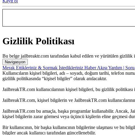
Kayıt ol
Gizlilik Politikası
Bu belge jailbreaktr.com tarafından kabul edilen ve yürütülen gizlilik 
Navigasyon
Merak Ettikleriniz & Sormak İstedikleriniz
Haber Akışı
Yardım | Sor
Kullanıcıların kişisel bilgileri, adı – soyadı, doğum tarihi, telefon nu
gizlilik politikasında “kişisel bilgiler” olarak anılacaktır.
JailbreakTR.com kullanıcılarının kişisel bilgileri, bu gizlilik politikas
JailbreakTR.com, kişisel bilgilerin ve JailbreakTR.com kullanıcılarının
JailbreakTR.com bu amaçla, başka programlar kullanabilir. Ancak, Jail
kişisel bilgilerin zarar görmesi veya üçüncü kişilerin eline geçmesi
Bir kullanıcının, bir başka kullanıcının bilgilerine ulaşması ve bu bilg
bilgiler ancak kullanıcı tarafından güncellenebilir.