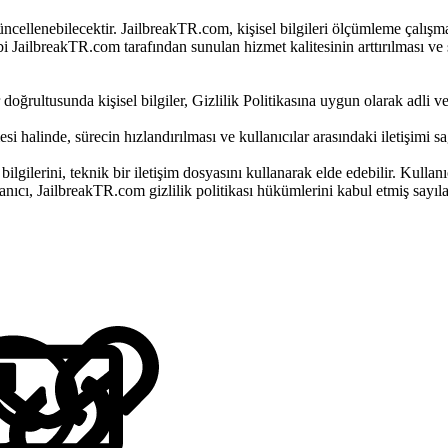
üncellenebilecektir. JailbreakTR.com, kişisel bilgileri ölçümleme çalışmala
ibi JailbreakTR.com tarafından sunulan hizmet kalitesinin arttırılması ve 
doğrultusunda kişisel bilgiler, Gizlilik Politikasına uygun olarak adli ve 
mesi halinde, sürecin hızlandırılması ve kullanıcılar arasındaki iletişimi s
 bilgilerini, teknik bir iletişim dosyasını kullanarak elde edebilir. Kullan
lanıcı, JailbreakTR.com gizlilik politikası hükümlerini kabul etmiş sayıla
LinkedIn
Reddit
Pinterest
Tumblr
WhatsApp
E-posta
Link