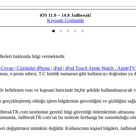
iOS 11.0 ~ 14.8 Jailbreak!
Kaynağı Görüntüle
ilkeleri hakkında bilgi vermektedir.
u-Cevap | Çözümler
iPhone | iPad | iPod Touch
Apple Watch - AppleTV
marası, e-posta adresi, T.C kimlik numarası gibi kullanıcıyı doğrudan ya 
ı ile belirlenen esas ve kapsam haricinde hiçbir şekilde kullanılmayacak ve
 gerçekleştirmiş olduğu işlem bilgilerinin güvenliğini ve gizliliğini sağ
breakTR.com tarafından gerekli bilgi güvenliği önlemlerinin almasına ka
 durumunda, JailbreakTR.com’un bu nedenle herhangi bir sorumluluğu olm
ileri değiştirmesi mümkün değildir. Kullanıcının kişisel bilgileri, Jailbr