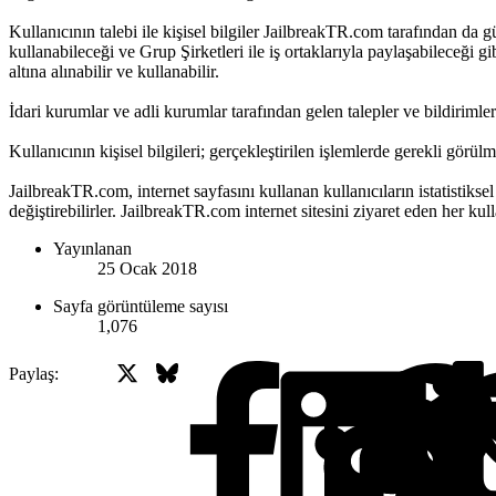
Kullanıcının talebi ile kişisel bilgiler JailbreakTR.com tarafından da g
kullanabileceği ve Grup Şirketleri ile iş ortaklarıyla paylaşabileceği g
altına alınabilir ve kullanabilir.
İdari kurumlar ve adli kurumlar tarafından gelen talepler ve bildirimler 
Kullanıcının kişisel bilgileri; gerçekleştirilen işlemlerde gerekli görül
JailbreakTR.com, internet sayfasını kullanan kullanıcıların istatistiksel
değiştirebilirler. JailbreakTR.com internet sitesini ziyaret eden her kul
Yayınlanan
25 Ocak 2018
Sayfa görüntüleme sayısı
1,076
X
Bluesky
Facebook
Paylaş: