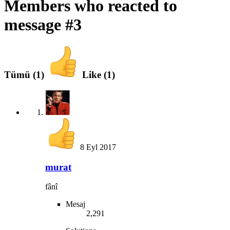
Members who reacted to
message #3
Tümü
(1)
Like
(1)
8 Eyl 2017
murat
fânî
Mesaj
2,291