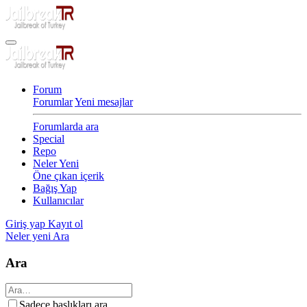
Forum
Forumlar
Yeni mesajlar
Forumlarda ara
Special
Repo
Neler Yeni
Öne çıkan içerik
Bağış Yap
Kullanıcılar
Giriş yap
Kayıt ol
Neler yeni
Ara
Ara
Sadece başlıkları ara