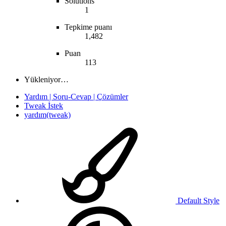
Solutions
1
Tepkime puanı
1,482
Puan
113
Yükleniyor…
Yardım | Soru-Cevap | Çözümler
Tweak İstek
yardım(tweak)
Default Style