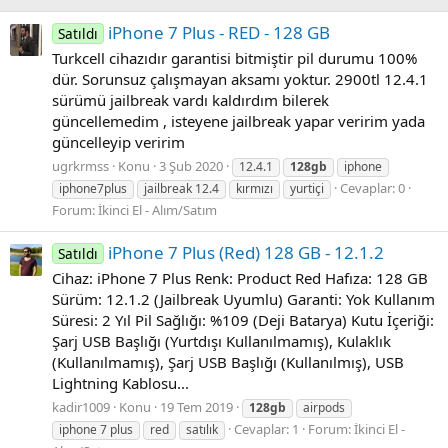
iPhone 7 Plus - RED - 128 GB
Satıldı
Turkcell cihazıdır garantisi bitmiştir pil durumu 100%
dür. Sorunsuz çalışmayan aksamı yoktur. 2900tl 12.4.1
sürümü jailbreak vardı kaldırdım bilerek
güncellemedim , isteyene jailbreak yapar veririm yada
güncelleyip veririm
ugrkrmss
Konu
3 Şub 2020
12.4.1
128gb
iphone
Cevaplar: 0
iphone7plus
jailbreak 12.4
kırmızı
yurtiçi
Forum:
İkinci El - Alım/Satım
iPhone 7 Plus (Red) 128 GB - 12.1.2
Satıldı
Cihaz: iPhone 7 Plus Renk: Product Red Hafıza: 128 GB
Sürüm: 12.1.2 (Jailbreak Uyumlu) Garanti: Yok Kullanım
Süresi: 2 Yıl Pil Sağlığı: %109 (Deji Batarya) Kutu İçeriği:
Şarj USB Başlığı (Yurtdışı Kullanılmamış), Kulaklık
(Kullanılmamış), Şarj USB Başlığı (Kullanılmış), USB
Lightning Kablosu...
kadir1009
Konu
19 Tem 2019
128gb
airpods
Cevaplar: 1
Forum:
İkinci El -
iphone 7 plus
red
satılık