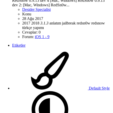
RedSn0w 0.9.13 dev 4 [Mac, Windows] RedSn0w 0.9.13
dev 2: [Mac, Windows] RedSn0w...
Desider Specialist
Konu
28 Ağu 2017
2017
2018
3.1.3
anlatım
jailbreak
redsn0w
redsnow
türkçe
yapımı
Cevaplar: 0
Forum:
iOS 1 - 9
Etiketler
Default Style