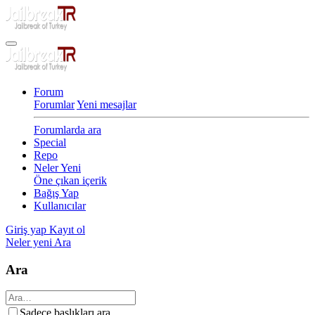
Forum
Forumlar
Yeni mesajlar
Forumlarda ara
Special
Repo
Neler Yeni
Öne çıkan içerik
Bağış Yap
Kullanıcılar
Giriş yap
Kayıt ol
Neler yeni
Ara
Ara
Sadece başlıkları ara