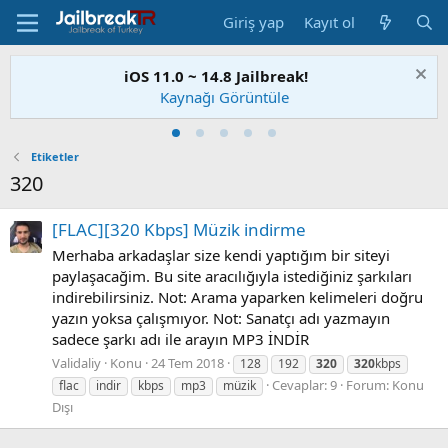
Giriş yap
Kayıt ol
iOS 11.0 ~ 14.8 Jailbreak!
Kaynağı Görüntüle
Etiketler
320
[FLAC][320 Kbps] Müzik indirme
Merhaba arkadaşlar size kendi yaptığım bir siteyi
paylaşacağim. Bu site aracılığıyla istediğiniz şarkıları
indirebilirsiniz. Not: Arama yaparken kelimeleri doğru
yazın yoksa çalışmıyor. Not: Sanatçı adı yazmayın
sadece şarkı adı ile arayın MP3 İNDİR
Validaliy
Konu
24 Tem 2018
128
192
320
320
kbps
Cevaplar: 9
Forum:
Konu
flac
indir
kbps
mp3
müzik
Dışı