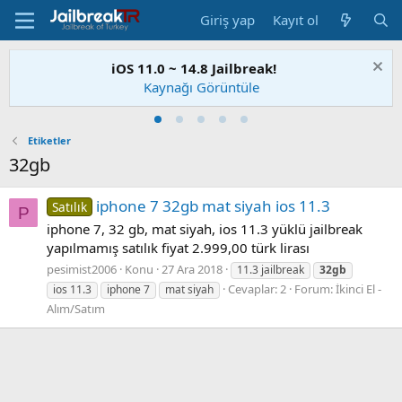
Giriş yap
Kayıt ol
iOS 11.0 ~ 14.8 Jailbreak!
Kaynağı Görüntüle
Etiketler
32gb
iphone 7 32gb mat siyah ios 11.3
Satılık
P
iphone 7, 32 gb, mat siyah, ios 11.3 yüklü jailbreak
yapılmamış satılık fiyat 2.999,00 türk lirası
pesimist2006
Konu
27 Ara 2018
11.3 jailbreak
32gb
Cevaplar: 2
Forum:
İkinci El -
ios 11.3
iphone 7
mat siyah
Alım/Satım