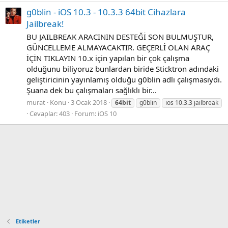
g0blin - iOS 10.3 - 10.3.3 64bit Cihazlara
Jailbreak!
BU JAILBREAK ARACININ DESTEĞİ SON BULMUŞTUR,
GÜNCELLEME ALMAYACAKTIR. GEÇERLİ OLAN ARAÇ
İÇİN TIKLAYIN 10.x için yapılan bir çok çalışma
olduğunu biliyoruz bunlardan biride Sticktron adındaki
geliştiricinin yayınlamış olduğu g0blin adlı çalışmasıydı.
Şuana dek bu çalışmaları sağlıklı bir...
murat
Konu
3 Ocak 2018
64bit
g0blin
ios 10.3.3 jailbreak
Cevaplar: 403
Forum:
iOS 10
Etiketler