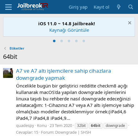
Giriş yap
Kayıt ol
iOS 11.0 ~ 14.8 Jailbreak!
Kaynağı Görüntüle
Etiketler
64bit
A7 ve A7 altı işlemcilere sahip cihazlara
downgrade yapmak
Öncelikle bugün bir geliştirici redditte checkm8 açığı
kullanarak macOS'da yapılan downgrade işlemlerini
linuxa taşıdı bu rehberde nasıl downgrade edeceğinizi
anlatacağım: 1-Cihazınız A7 veya A7 altı işlemciye sahip
olmalı(bazı modeller desteklenmiyor örnek:(iPad4,6
iPad4,7 iPad4,8 iPad4,9...
quadespy
Konu
23 Tem 2020
32bit
64bit
downgrade
Cevaplar: 15
Forum:
Downgrade | SHSH