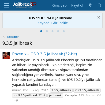
Giriş yap
Kayıt ol
iOS 11.0 ~ 14.8 Jailbreak!
Kaynağı Görüntüle
Etiketler
9.3.5 jailbreak
Phœnix - iOS 9.3.5 Jailbreak (32-bit)
Arkadaşlar iOS 9.3.5 Jailbreak Phoenix grubu tarafından
an itibari ile yayınlandı. Exploit desteği, hepimizin
yakından tanıdığı tihmstar ve siguza tarafından
sağlandığına yer verilmiş. Bunun yanı sıra, yine
herkesin çok yakından tanıdığı ve iOS 10.2'ye Jailbreak
yaparak kendini kanıtlayan...
murat
Konu
7 Ağu 2017
9.3.5
jailbreak
ios
9.3.5
jailbreak
Cevaplar: 113
Forum:
iOS
ios
9.3.5
jailbreak
32bit
jailbreak
1 - 9