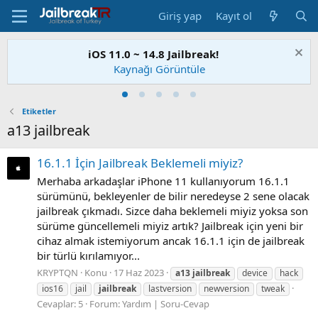
Giriş yap
Kayıt ol
iOS 11.0 ~ 14.8 Jailbreak!
Kaynağı Görüntüle
Etiketler
a13 jailbreak
16.1.1 İçin Jailbreak Beklemeli miyiz?
Merhaba arkadaşlar iPhone 11 kullanıyorum 16.1.1
sürümünü, bekleyenler de bilir neredeyse 2 sene olacak
jailbreak çıkmadı. Sizce daha beklemeli miyiz yoksa son
sürüme güncellemeli miyiz artık? Jailbreak için yeni bir
cihaz almak istemiyorum ancak 16.1.1 için de jailbreak
bir türlü kırılamıyor...
KRYPTQN
Konu
17 Haz 2023
a13
jailbreak
device
hack
ios16
jail
jailbreak
lastversion
newversion
tweak
Cevaplar: 5
Forum:
Yardım | Soru-Cevap