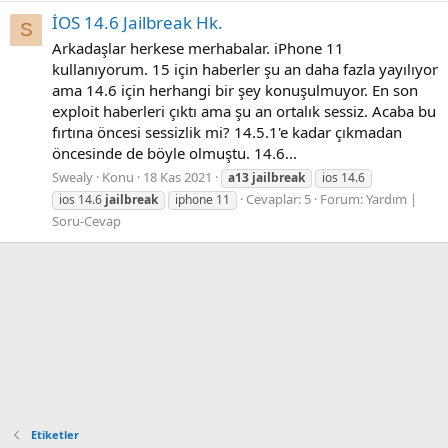
İOS 14.6 Jailbreak Hk.
S
Arkadaşlar herkese merhabalar. iPhone 11
kullanıyorum. 15 için haberler şu an daha fazla yayılıyor
ama 14.6 için herhangi bir şey konuşulmuyor. En son
exploit haberleri çıktı ama şu an ortalık sessiz. Acaba bu
fırtına öncesi sessizlik mi? 14.5.1'e kadar çıkmadan
öncesinde de böyle olmuştu. 14.6...
Swealy
Konu
18 Kas 2021
a13
jailbreak
ios 14.6
Cevaplar: 5
Forum:
Yardım |
ios 14.6
jailbreak
iphone 11
Soru-Cevap
Etiketler