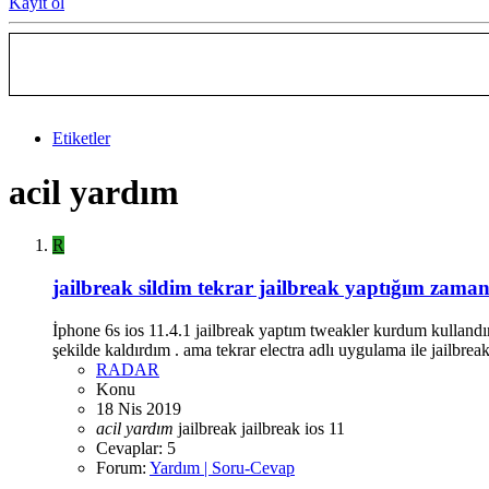
Kayıt ol
Etiketler
acil yardım
R
jailbreak sildim tekrar jailbreak yaptığım zam
İphone 6s ios 11.4.1 jailbreak yaptım tweakler kurdum kullandım
şekilde kaldırdım . ama tekrar electra adlı uygulama ile jailbrea
RADAR
Konu
18 Nis 2019
acil
yardım
jailbreak
jailbreak ios 11
Cevaplar: 5
Forum:
Yardım | Soru-Cevap