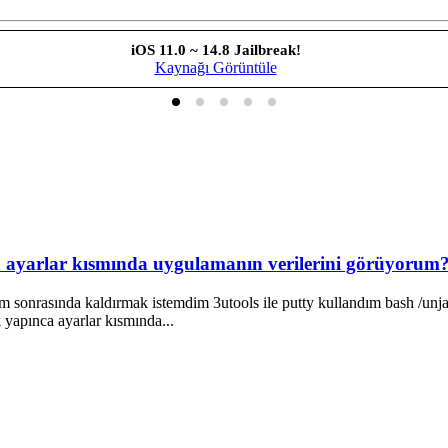
iOS 11.0 ~ 14.8 Jailbreak!
Kaynağı Görüntüle
an ayarlar kısmında uygulamanın verilerini görüyorum
 sonrasında kaldırmak istemdim 3utools ile putty kullandım bash /unjailb
k yapınca ayarlar kısmında...