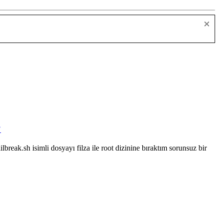
?
reak.sh isimli dosyayı filza ile root dizinine bıraktım sorunsuz bir