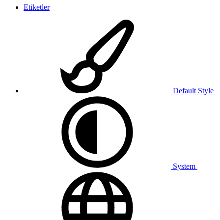
Etiketler
Default Style
System