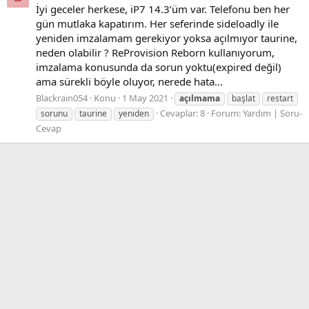
İyi geceler herkese, iP7 14.3’üm var. Telefonu ben her
gün mutlaka kapatırım. Her seferinde sideloadly ile
yeniden imzalamam gerekiyor yoksa açılmıyor taurine,
neden olabilir ? ReProvision Reborn kullanıyorum,
imzalama konusunda da sorun yoktu(expired değil)
ama sürekli böyle oluyor, nerede hata...
Blackrain054
Konu
1 May 2021
açılmama
başlat
restart
Cevaplar: 8
Forum:
Yardım | Soru-
sorunu
taurine
yeniden
Cevap