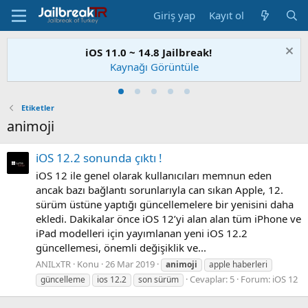
Giriş yap
Kayıt ol
iOS 11.0 ~ 14.8 Jailbreak!
Kaynağı Görüntüle
Etiketler
animoji
iOS 12.2 sonunda çıktı !
iOS 12 ile genel olarak kullanıcıları memnun eden
ancak bazı bağlantı sorunlarıyla can sıkan Apple, 12.
sürüm üstüne yaptığı güncellemelere bir yenisini daha
ekledi. Dakikalar önce iOS 12’yi alan alan tüm iPhone ve
iPad modelleri için yayımlanan yeni iOS 12.2
güncellemesi, önemli değişiklik ve...
ANILxTR
Konu
26 Mar 2019
animoji
apple haberleri
Cevaplar: 5
Forum:
iOS 12
güncelleme
ios 12.2
son sürüm