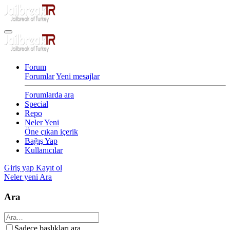
Forum
Forumlar
Yeni mesajlar
Forumlarda ara
Special
Repo
Neler Yeni
Öne çıkan içerik
Bağış Yap
Kullanıcılar
Giriş yap
Kayıt ol
Neler yeni
Ara
Ara
Sadece başlıkları ara