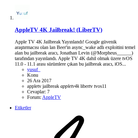
AppleTV 4K Jailbreak! (LiberTV)
Apple TV 4K Jailbreak Yayınlandı! Google güvenik
araştırmacısı olan lan Beer'in async_wake adlı exploitini temel
alan bu jailbreak aracı, Jonathan Levin (@Morpheus______)
tarafından yayınlandı. Apple TV 4K dahil olmak üzere tvOS
11.0 - 11.1 arası sürümlere çıkan bu jailbreak aracı, iOS...
yusuf_
Konu
26 Ara 2017
appletv jailbreak
appletv4k
libertv
tvos11
Cevaplar: 7
Forum:
AppleTV
Etiketler