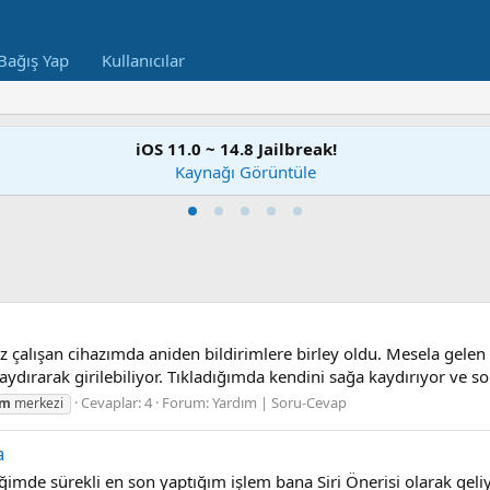
Bağış Yap
Kullanıcılar
iOS 11.0 ~ 14.8 Jailbreak!
Kaynağı Görüntüle
z çalışan cihazımda aniden bildirimlere birley oldu. Mesela gele
ydırarak girilebiliyor. Tıkladığımda kendini sağa kaydırıyor ve solu
Cevaplar: 4
Forum:
Yardım | Soru-Cevap
im
merkezi
a
ğimde sürekli en son yaptığım işlem bana Siri Önerisi olarak gel