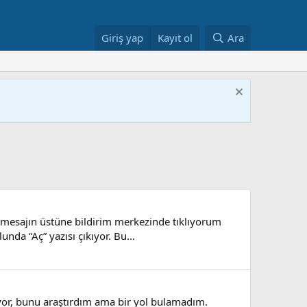
Giriş yap
Kayıt ol
Ara
n mesajın üstüne bildirim merkezinde tıklıyorum
nda “Aç” yazısı çıkıyor. Bu...
iyor, bunu araştırdım ama bir yol bulamadım.