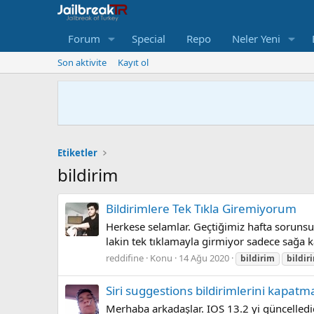
Forum
Special
Repo
Neler Yeni
Son aktivite
Kayıt ol
Etiketler
bildirim
Bildirimlere Tek Tıkla Giremiyorum
Herkese selamlar. Geçtiğimiz hafta sorunsu
lakin tek tıklamayla girmiyor sadece sağa ka
reddifine
Konu
14 Ağu 2020
bildirim
bildir
Siri suggestions bildirimlerini kapatm
Merhaba arkadaşlar. IOS 13.2 yi güncelledi