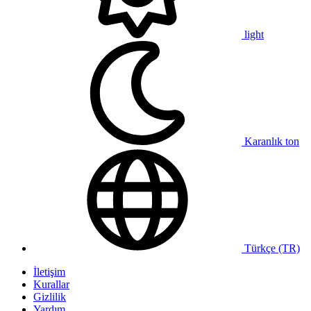
light
Karanlık ton
Türkçe (TR)
İletişim
Kurallar
Gizlilik
Yardım