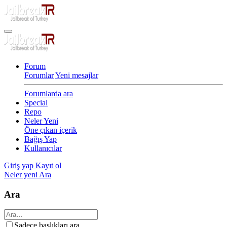
Forum
Forumlar
Yeni mesajlar
Forumlarda ara
Special
Repo
Neler Yeni
Öne çıkan içerik
Bağış Yap
Kullanıcılar
Giriş yap
Kayıt ol
Neler yeni
Ara
Ara
Sadece başlıkları ara