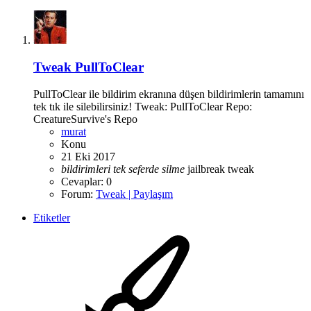
Tweak
PullToClear
PullToClear ile bildirim ekranına düşen bildirimlerin tamamını
tek tık ile silebilirsiniz! Tweak: PullToClear Repo:
CreatureSurvive's Repo
murat
Konu
21 Eki 2017
bildirimleri
tek
seferde
silme
jailbreak
tweak
Cevaplar: 0
Forum:
Tweak | Paylaşım
Etiketler