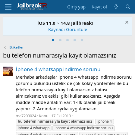
Giriş yap
Kayıt ol
iOS 11.0 ~ 14.8 Jailbreak!
Kaynağı Görüntüle
Etiketler
bu telefon numarasıyla kayıt olamazsınız
İphone 4 whatsapp indirme sorunu
Merhaba arkadaşlar iphone 4 whatsapp indirme sorunu
çözümü bulundu üstelik de çok kolay yöntemler ile bu
telefon numarasıyla kayıt olamazsınız hatası
almıcaksınız ve eskisi gibi kullanacaksınız. Aşağıda
madde madde anlatım var: 1-İlk olarak jailbreak
yapınız. 2-Ardından cydia uygulamasını...
ma7203024
Konu
17 Eki 2019
bu
telefon
numarasıyla
kayıt
olamazsınız
iphone 4
iphone 4 whatsapp
iphone 4 whatsapp indirme sorunu
iphone 4 whatsapp numara sorunu
iphone 4 whatsapp sorunu