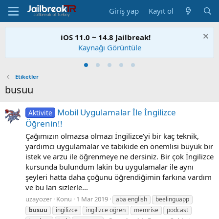
Giriş yap
Kayıt ol
iOS 11.0 ~ 14.8 Jailbreak!
Kaynağı Görüntüle
Etiketler
busuu
Mobil Uygulamalar İle İngilizce
Aktivite
Öğrenin!!
Çağımızın olmazsa olmazı İngilizce’yi bir kaç teknik,
yardımcı uygulamalar ve tabikide en önemlisi büyük bir
istek ve arzu ile öğrenmeye ne dersiniz. Bir çok İngilizce
kursunda bulundum lakin bu uygulamalar ile aynı
şeyleri hatta daha çoğunu öğrendiğimin farkına vardım
ve bu ları sizlerle...
uzayozer
Konu
1 Mar 2019
aba english
beelinguapp
busuu
ingilizce
ingilizce öğren
memrise
podcast