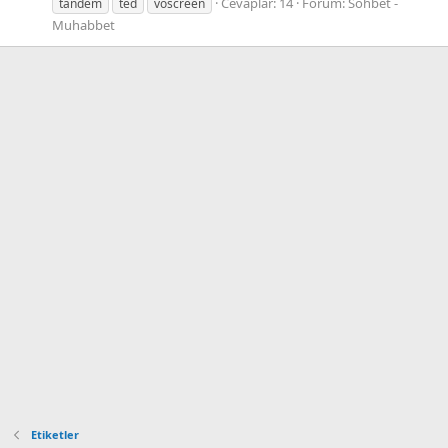
Cevaplar: 14
Forum:
Sohbet -
tandem
ted
voscreen
Muhabbet
Etiketler