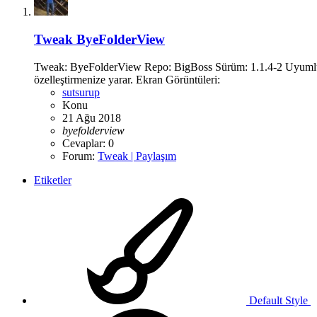
Tweak
ByeFolderView
Tweak: ByeFolderView Repo: BigBoss Sürüm: 1.1.4-2 Uyumlulu
özelleştirmenize yarar. Ekran Görüntüleri:
sutsurup
Konu
21 Ağu 2018
byefolderview
Cevaplar: 0
Forum:
Tweak | Paylaşım
Etiketler
Default Style