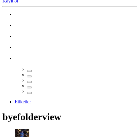
Kayıt ol
Etiketler
byefolderview