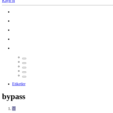
Kayıt ol
Etiketler
bypass
M