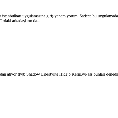
redir istanbulkart uygulamasına giriş yapamıyorum. Sadece bu uygulamad
Ordaki arkadaşların da...
dan atıyor flyjb Shadow Libertylite Hidejb KernByPass bunları denedim