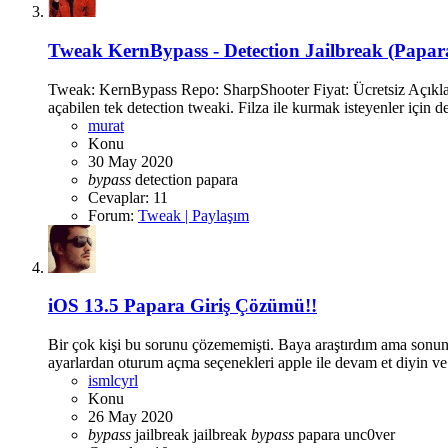
Tweak
KernBypass - Detection Jailbreak (Papar
Tweak: KernBypass Repo: SharpShooter Fiyat: Ücretsiz Açıklama
açabilen tek detection tweaki. Filza ile kurmak isteyenler için 
murat
Konu
30 May 2020
bypass
detection
papara
Cevaplar: 11
Forum:
Tweak | Paylaşım
iOS 13.5 Papara Giriş Çözümü!!
Bir çok kişi bu sorunu çözememişti. Baya araştırdım ama sonunda
ayarlardan oturum açma seçenekleri apple ile devam et diyin ve g
ismlcyrl
Konu
26 May 2020
bypass
jailbreak
jailbreak
bypass
papara
unc0ver