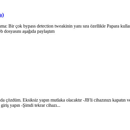
a)
: Bir çok bypass detection tweakinin yanı sıra özellikle Papara kulla
deb dosyasını aşağıda paylaştım
 çözdüm. Eksiksiz yapın mutlaka olacaktır -JB'li cihazınızı kapatın ve
iriş yapın -Şimdi tekrar cihazı...