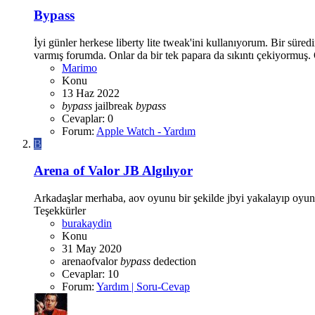
Bypass
İyi günler herkese liberty lite tweak'ini kullanıyorum. Bir sü
varmış forumda. Onlar da bir tek papara da sıkıntı çekiyormuş. 
Marimo
Konu
13 Haz 2022
bypass
jailbreak
bypass
Cevaplar: 0
Forum:
Apple Watch - Yardım
B
Arena of Valor JB Algılıyor
Arkadaşlar merhaba, aov oyunu bir şekilde jbyi yakalayıp oyun
Teşekkürler
burakaydin
Konu
31 May 2020
arenaofvalor
bypass
dedection
Cevaplar: 10
Forum:
Yardım | Soru-Cevap