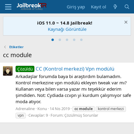
Giriş yap
Kayıt ol
iOS 11.0 ~ 14.8 Jailbreak!
Kaynağı Görüntüle
Etiketler
cc module
CC (Kontrol merkezi) Vpn modülü
Çözüldü
Arkadaşlar forumda baya bi araştırdım bulamadım.
Kontrol merkezine vpn modülü ekleyen tweak var mı?
Kullanan veya bilen varsa yazar mı teşekkür ederim
şimdiden. Not: Cydiada ccvpn yi kurdum çalışmıyor safe
moda atıyor.
Adrenaline
Konu
14 Nis 2019
cc
module
kontrol merkezi
Cevaplar: 9
Forum:
Çözülmüş Sorunlar
vpn