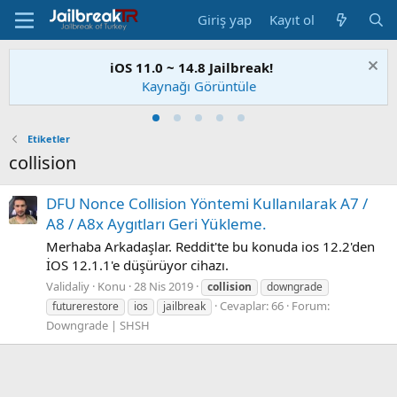
Giriş yap
Kayıt ol
iOS 11.0 ~ 14.8 Jailbreak!
Kaynağı Görüntüle
Etiketler
collision
DFU Nonce Collision Yöntemi Kullanılarak A7 /
A8 / A8x Aygıtları Geri Yükleme.
Merhaba Arkadaşlar. Reddit'te bu konuda ios 12.2'den
İOS 12.1.1'e düşürüyor cihazı.
Validaliy
Konu
28 Nis 2019
collision
downgrade
Cevaplar: 66
Forum:
futurerestore
ios
jailbreak
Downgrade | SHSH