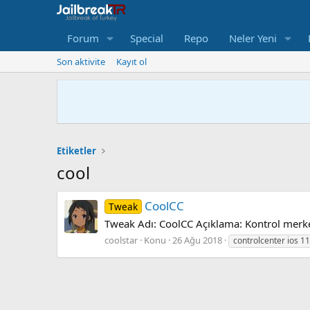
Forum
Special
Repo
Neler Yeni
Son aktivite
Kayıt ol
Etiketler
cool
CoolCC
Tweak
Tweak Adı: CoolCC Açıklama: Kontrol merke
coolstar
Konu
26 Ağu 2018
controlcenter ios 11