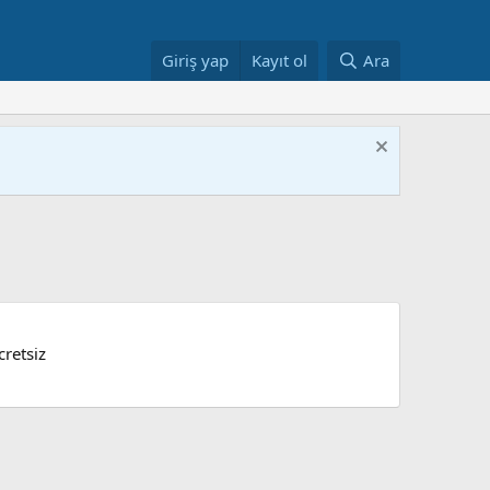
Giriş yap
Kayıt ol
Ara
retsiz