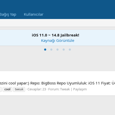
Bağış Yap
Kullanıcılar
iOS 11.0 ~ 14.8 Jailbreak!
Kaynağı Görüntüle
zini cool yapar:) Repo: BigBoss Repo Uyumluluk: iOS 11 Fiyat: Üc
Cevaplar: 23
Forum:
Tweak | Paylaşım
cool
tweak