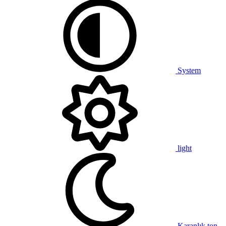
System
light
Karanlık ton