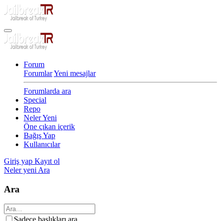
Forum
Forumlar
Yeni mesajlar
Forumlarda ara
Special
Repo
Neler Yeni
Öne çıkan içerik
Bağış Yap
Kullanıcılar
Giriş yap
Kayıt ol
Neler yeni
Ara
Ara
Sadece başlıkları ara