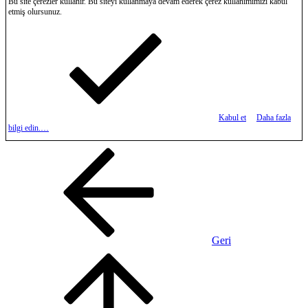
Bu site çerezler kullanır. Bu siteyi kullanmaya devam ederek çerez kullanımımızı kabul
etmiş olursunuz.
Kabul et
Daha fazla
bilgi edin.…
Geri