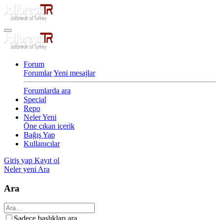
Forum
Forumlar
Yeni mesajlar
Forumlarda ara
Special
Repo
Neler Yeni
Öne çıkan içerik
Bağış Yap
Kullanıcılar
Giriş yap
Kayıt ol
Neler yeni
Ara
Ara
Sadece başlıkları ara