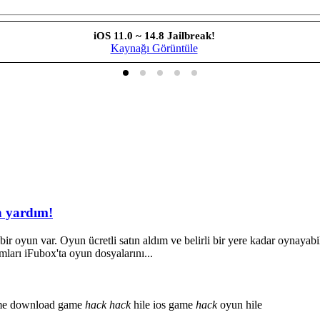
iOS 11.0 ~ 14.8 Jailbreak!
Kaynağı Görüntüle
n yardım!
oyun var. Oyun ücretli satın aldım ve belirli bir yere kadar oynayabil
mları iFubox'ta oyun dosyalarını...
me download
game
hack
hack
hile
ios game
hack
oyun hile