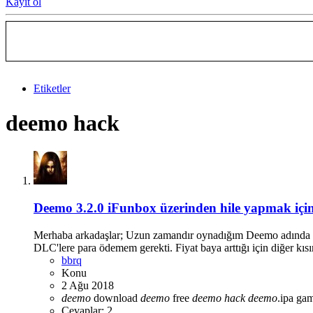
Kayıt ol
Etiketler
deemo hack
Deemo 3.2.0 iFunbox üzerinden hile yapmak içi
Merhaba arkadaşlar; Uzun zamandır oynadığım Deemo adında bir 
DLC'lere para ödemem gerekti. Fiyat baya arttığı için diğer kısı
bbrq
Konu
2 Ağu 2018
deemo
download
deemo
free
deemo
hack
deemo
.ipa
ga
Cevaplar: 2