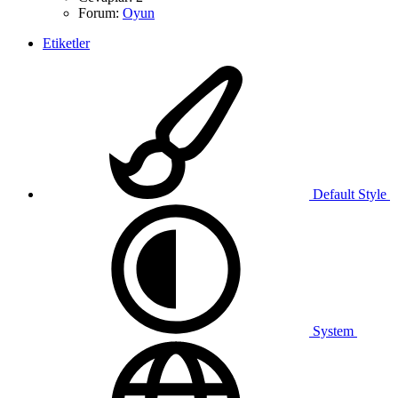
Forum:
Oyun
Etiketler
Default Style
System