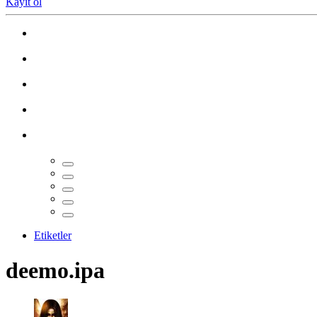
Kayıt ol
Etiketler
deemo.ipa