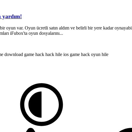
n yardım!
oyun var. Oyun ücretli satın aldım ve belirli bir yere kadar oynayabil
mları iFubox'ta oyun dosyalarını...
me download
game hack
hack
hile
ios game hack
oyun hile