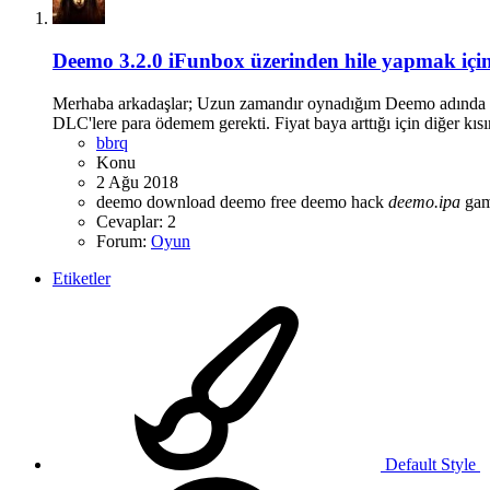
Deemo 3.2.0 iFunbox üzerinden hile yapmak içi
Merhaba arkadaşlar; Uzun zamandır oynadığım Deemo adında bir 
DLC'lere para ödemem gerekti. Fiyat baya arttığı için diğer kısı
bbrq
Konu
2 Ağu 2018
deemo download
deemo free
deemo hack
deemo.ipa
ga
Cevaplar: 2
Forum:
Oyun
Etiketler
Default Style