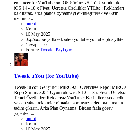
enhancer for YouTube on iOS Sürüm: v5.2b1 Uyumluluk:
iOS 14 - 18.x Fiyat: Ücretsiz Özellikler YTLite : Reklamları
kaldırarak, arka planda oynatmayı etkinleştirerek ve 60'ın
üzerinde...
murat
Konu
16 May 2025
dophamine
jailbreak
sileo
youtube
youtube plus
ytlite
Cevaplar: 0
Forum:
Tweak | Paylaşım
Tweak
uYou (for YouTube)
Tweak: uYou Geliştirici: MiRO92 - Overview Repo: MiRO's
Repo Sürüm: 3.0.4 Uyumluluk: iOS 12 - 18.x Fiyat: Ücretsiz
Temel Özellikler: Reklamsız YouTube: Kesintilere veda edin
ve can sıkıcı reklamlar olmadan sorunsuz video oynatmanın
tadını çıkarın. Arka Plan Oynatma: Birden fazla görev
yaparken...
murat
Konu
16 May 2025