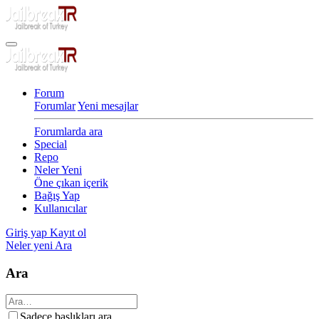
Forum
Forumlar
Yeni mesajlar
Forumlarda ara
Special
Repo
Neler Yeni
Öne çıkan içerik
Bağış Yap
Kullanıcılar
Giriş yap
Kayıt ol
Neler yeni
Ara
Ara
Sadece başlıkları ara