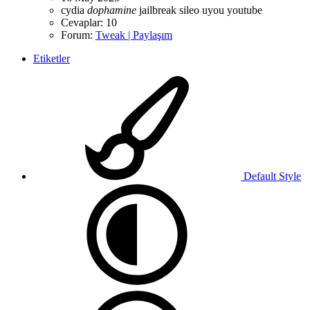
cydia
dophamine
jailbreak
sileo
uyou
youtube
Cevaplar: 10
Forum:
Tweak | Paylaşım
Etiketler
Default Style