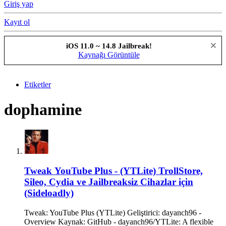
Giriş yap
Kayıt ol
iOS 11.0 ~ 14.8 Jailbreak!
Kaynağı Görüntüle
Etiketler
dophamine
Tweak
YouTube Plus - (YTLite) TrollStore,
Sileo, Cydia ve Jailbreaksiz Cihazlar için
(Sideloadly)
Tweak: YouTube Plus (YTLite) Geliştirici: dayanch96 -
Overview Kaynak: GitHub - dayanch96/YTLite: A flexible