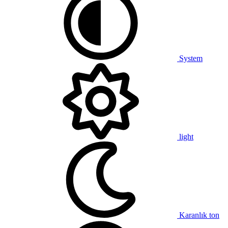
System
light
Karanlık ton