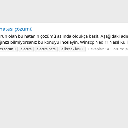
 hatası çözümü
r sorun olan bu hatanın çözümü aslında oldukça basit. Aşağıdaki a
ğınızı bilmiyorsanız bu konuyu inceleyin. Winscp Nedir? Nasıl Kullan
Cevaplar: 14
Forum:
Ja
es
sorunu
electra
electra hata
jailbreak ios11