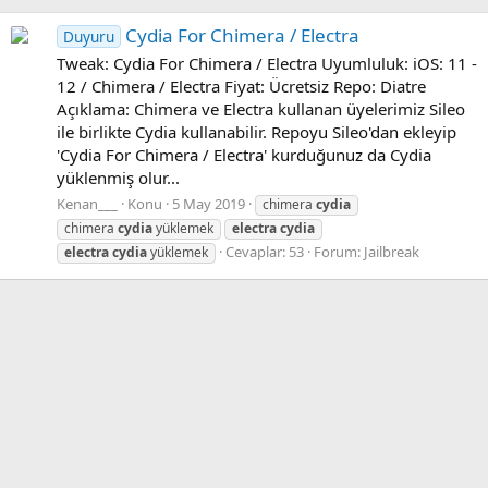
Cydia For Chimera / Electra
Duyuru
Tweak: Cydia For Chimera / Electra Uyumluluk: iOS: 11 -
12 / Chimera / Electra Fiyat: Ücretsiz Repo: Diatre
Açıklama: Chimera ve Electra kullanan üyelerimiz Sileo
ile birlikte Cydia kullanabilir. Repoyu Sileo'dan ekleyip
'Cydia For Chimera / Electra' kurduğunuz da Cydia
yüklenmiş olur...
Kenan___
Konu
5 May 2019
chimera
cydia
chimera
cydia
yüklemek
electra
cydia
Cevaplar: 53
Forum:
Jailbreak
electra
cydia
yüklemek