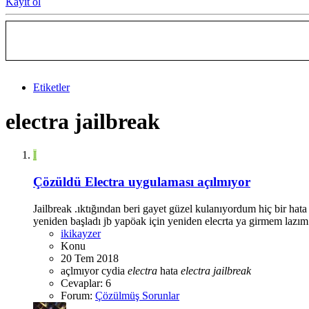
Kayıt ol
Etiketler
electra jailbreak
I
Çözüldü
Electra uygulaması açılmıyor
Jailbreak .ıktığından beri gayet güzel kulanıyordum hiç bir ha
yeniden başladı jb yapöak için yeniden elecrta ya girmem lazım
ikikayzer
Konu
20 Tem 2018
açlmıyor
cydia
electra
hata
electra
jailbreak
Cevaplar: 6
Forum:
Çözülmüş Sorunlar