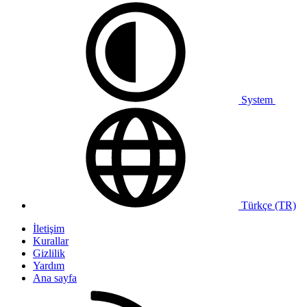
System
Türkçe (TR)
İletişim
Kurallar
Gizlilik
Yardım
Ana sayfa