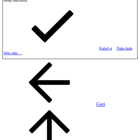
etmiş olursunuz.
Kabul et
Daha fazla
bilgi edin.…
Geri