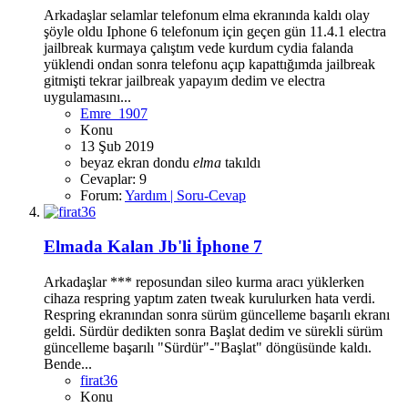
Arkadaşlar selamlar telefonum elma ekranında kaldı olay
şöyle oldu Iphone 6 telefonum için geçen gün 11.4.1 electra
jailbreak kurmaya çalıştım vede kurdum cydia falanda
yüklendi ondan sonra telefonu açıp kapattığımda jailbreak
gitmişti tekrar jailbreak yapayım dedim ve electra
uygulamasını...
Emre_1907
Konu
13 Şub 2019
beyaz ekran
dondu
elma
takıldı
Cevaplar: 9
Forum:
Yardım | Soru-Cevap
Elmada Kalan Jb'li İphone 7
Arkadaşlar *** reposundan sileo kurma aracı yüklerken
cihaza respring yaptım zaten tweak kurulurken hata verdi.
Respring ekranından sonra sürüm güncelleme başarılı ekranı
geldi. Sürdür dedikten sonra Başlat dedim ve sürekli sürüm
güncelleme başarılı "Sürdür"-"Başlat" döngüsünde kaldı.
Bende...
firat36
Konu