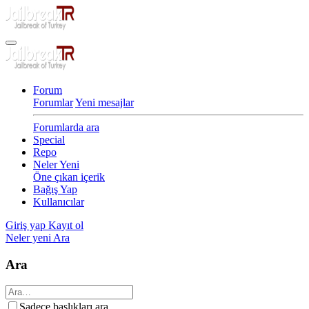
Forum
Forumlar
Yeni mesajlar
Forumlarda ara
Special
Repo
Neler Yeni
Öne çıkan içerik
Bağış Yap
Kullanıcılar
Giriş yap
Kayıt ol
Neler yeni
Ara
Ara
Sadece başlıkları ara