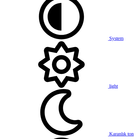
System
light
Karanlık ton