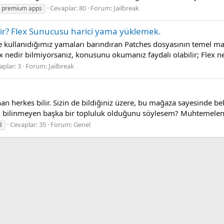
Cevaplar: 80
Forum:
Jailbreak
premium apps
irilir? Flex Sunucusu harici yama yüklemek.
 kullanıdığımız yamaları barındıran Patches dosyasının temel man
x nedir bilmiyorsanız, konusunu okumanız faydalı olabilir; Flex ned
aplar: 3
Forum:
Jailbreak
n herkes bilir. Sizin de bildiğiniz üzere, bu mağaza sayesinde bel
 çok bilinmeyen başka bir topluluk olduğunu söylesem? Muhtemelen
Cevaplar: 35
Forum:
Genel
3