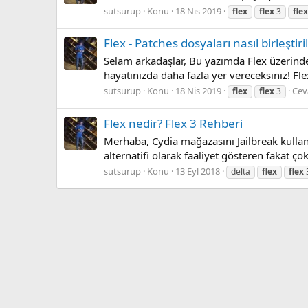
sutsurup
Konu
18 Nis 2019
flex
flex
3
flex
Flex - Patches dosyaları nasıl birleşt
Selam arkadaşlar, Bu yazımda Flex üzerinde
hayatınızda daha fazla yer vereceksiniz! Fle
sutsurup
Konu
18 Nis 2019
Cev
flex
flex
3
Flex nedir? Flex 3 Rehberi
Merhaba, Cydia mağazasını Jailbreak kullana
alternatifi olarak faaliyet gösteren fakat
sutsurup
Konu
13 Eyl 2018
delta
flex
flex