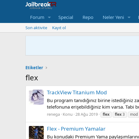
Forum
Special
Repo
Neler Yeni
Son aktivite
Kayıt ol
Etiketler
flex
TrackView Titanium Mod
Bu program tanıdığınız birine istediğiniz z
telefonuna erişebildiğiniz kim varsa. Tabi
renega
Konu
28 Ağu 2019
flex
flex
3
mod
Flex - Premium Yamalar
Bu konudaki Premium Yama paylaşımlarını k