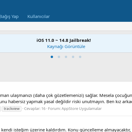
Bağış Yap
Kullanıcılar
iOS 11.0 ~ 14.8 Jailbreak!
Kaynağı Görüntüle
aman ulaşmanızı (daha çok gözetlemenizi) sağlar. Mesela çocuğunuz
 bunu habersiz yapmak yasal değildir riski unutmayın. Ben kız ark
Cevaplar: 16
Forum:
AppStore Uygulamalar
trackview
endi isteğim üzerine kaldırdım. Konu güncelleme almayacaktır, b