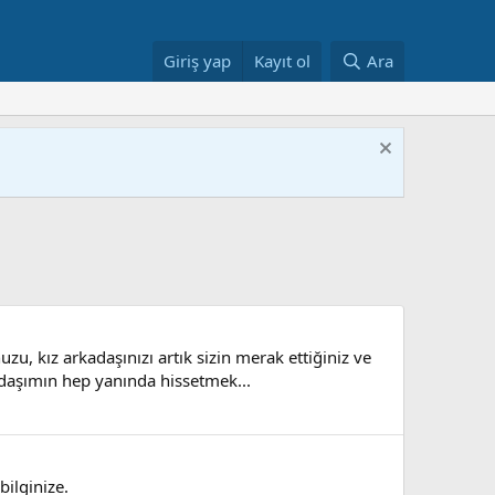
Giriş yap
Kayıt ol
Ara
u, kız arkadaşınızı artık sizin merak ettiğiniz ve
adaşımın hep yanında hissetmek...
ilginize.