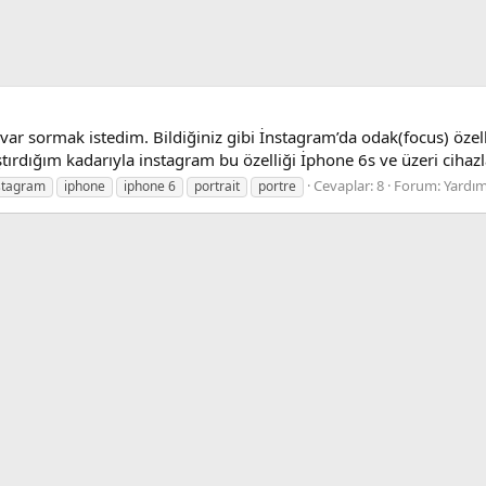
ar sormak istedim. Bildiğiniz gibi İnstagram’da odak(focus) özell
ırdığım kadarıyla instagram bu özelliği İphone 6s ve üzeri cihazlard
Cevaplar: 8
Forum:
Yardım
stagram
iphone
iphone 6
portrait
portre