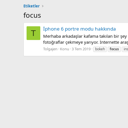
Etiketler
focus
İphone 6 portre modu hakkında
T
Merhaba arkadaşlar kafama takılan bir şey v
fotoğraflar çekmeye yarıyor. İnternette araşt
Tolgajen
Konu
3 Tem 2019
bokeh
focus
in