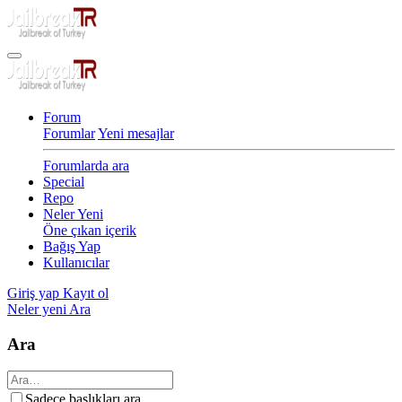
Forum
Forumlar
Yeni mesajlar
Forumlarda ara
Special
Repo
Neler Yeni
Öne çıkan içerik
Bağış Yap
Kullanıcılar
Giriş yap
Kayıt ol
Neler yeni
Ara
Ara
Sadece başlıkları ara