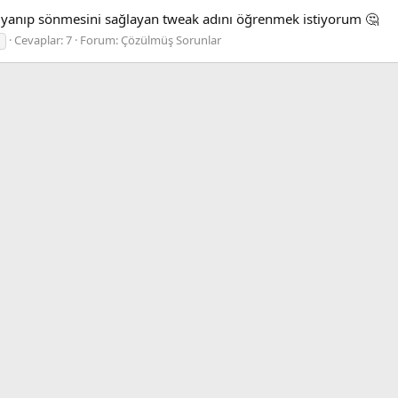
in yanıp sönmesini sağlayan tweak adını öğrenmek istiyorum 🤔
Cevaplar: 7
Forum:
Çözülmüş Sorunlar