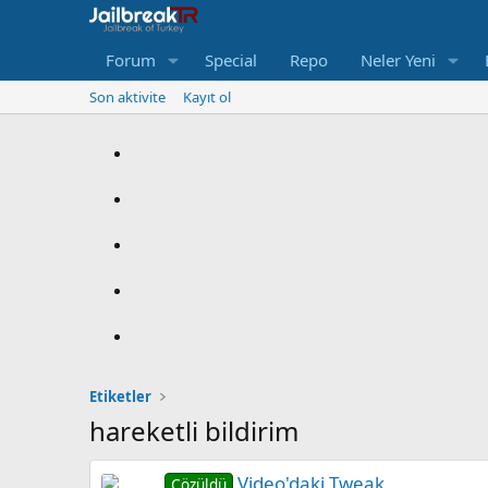
Forum
Special
Repo
Neler Yeni
Son aktivite
Kayıt ol
Etiketler
hareketli bildirim
Video'daki Tweak
Çözüldü