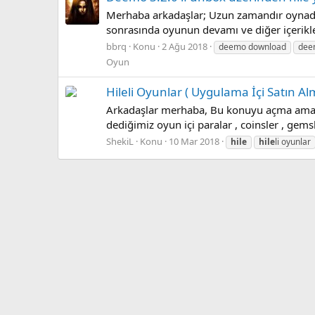
Merhaba arkadaşlar; Uzun zamandır oynadığ
sonrasında oyunun devamı ve diğer içerikler
bbrq
Konu
2 Ağu 2018
deemo download
dee
Oyun
Hileli Oyunlar ( Uygulama İçi Satın A
Arkadaşlar merhaba, Bu konuyu açma amacım 
dediğimiz oyun içi paralar , coinsler , gemsl
ShekiL
Konu
10 Mar 2018
hile
hile
li oyunlar