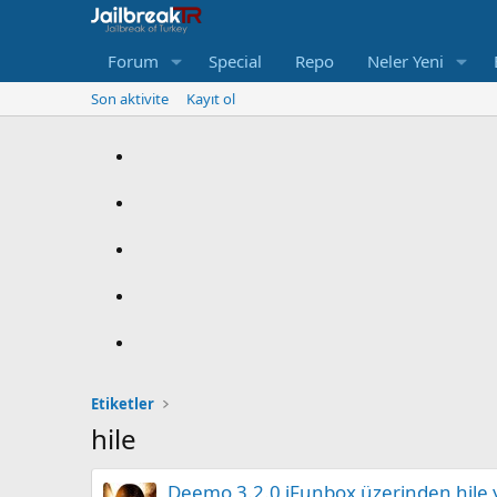
Forum
Special
Repo
Neler Yeni
Son aktivite
Kayıt ol
Etiketler
hile
Deemo 3.2.0 iFunbox üzerinden hile 