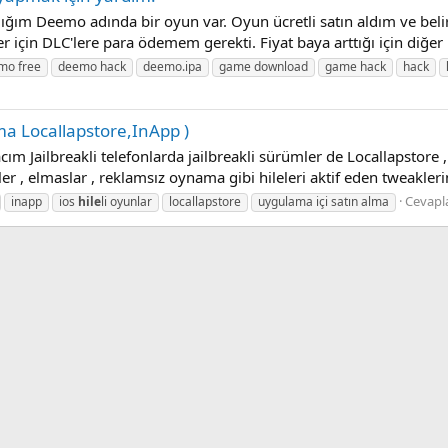
ım Deemo adında bir oyun var. Oyun ücretli satın aldım ve belir
 için DLC'lere para ödemem gerekti. Fiyat baya arttığı için diğer k
mo free
deemo hack
deemo.ipa
game download
game hack
hack
lma Locallapstore,InApp )
Jailbreakli telefonlarda jailbreakli sürümler de Locallapstore ,
er , elmaslar , reklamsız oynama gibi hileleri aktif eden tweaklerin 
Cevapla
inapp
ios
hile
li oyunlar
locallapstore
uygulama içi satın alma