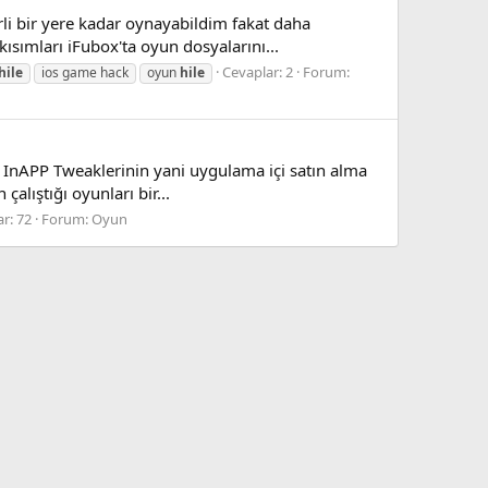
li bir yere kadar oynayabildim fakat daha
ısımları iFubox'ta oyun dosyalarını...
Cevaplar: 2
Forum:
hile
ios game hack
oyun
hile
 InAPP Tweaklerinin yani uygulama içi satın alma
çalıştığı oyunları bir...
r: 72
Forum:
Oyun