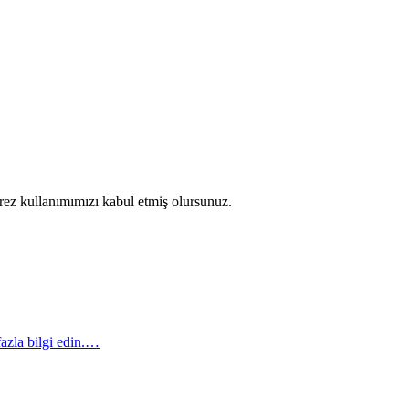
erez kullanımımızı kabul etmiş olursunuz.
azla bilgi edin.…