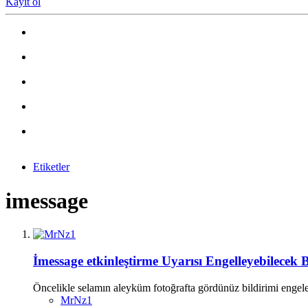
Kayıt ol
Etiketler
imessage
İmessage etkinleştirme Uyarısı Engelleyebilecek
Öncelikle selamın aleyküm fotoğrafta gördünüz bildirimi enge
MrNz1