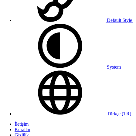
Default Style
System
Türkçe (TR)
İletişim
Kurallar
Gizlilik