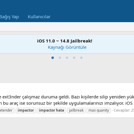
Bağış Yap
Kullanıcılar
iOS 11.0 ~ 14.8 Jailbreak!
Kaynağı Görüntüle
e ext3nder çalışmaz duruma geldi. Bazı kişilerde silip yeniden yü
 bu araç ise sorunsuz bir şekilde uygulamalarınızı imzalıyor. iOS 
Cevaplar: 2
xtender
impactor
impactor
hata
jailbreak
max quanity