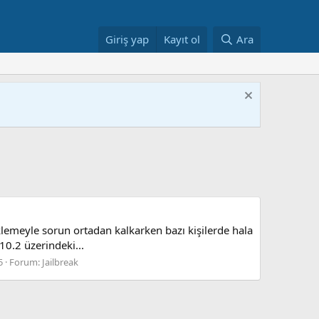
Giriş yap
Kayıt ol
Ara
klemeyle sorun ortadan kalkarken bazı kişilerde hala
10.2 üzerindeki...
5
Forum:
Jailbreak