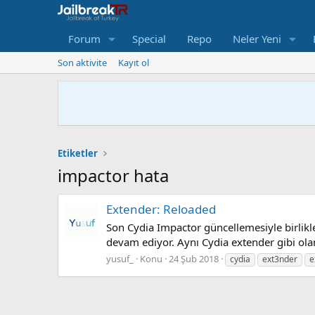
Forum
Special
Repo
Neler Yeni
Son aktivite
Kayıt ol
Etiketler
impactor hata
Extender: Reloaded
Son Cydia Impactor güncellemesiyle birlikl
devam ediyor. Aynı Cydia extender gibi olan
yusuf_
Konu
24 Şub 2018
cydia
ext3nder
e