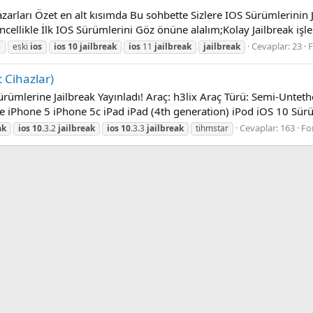
azarları Özet en alt kısımda Bu sohbette Sizlere IOS Sürümlerini
ncellikle İlk IOS Sürümlerini Göz önüne alalım;Kolay Jailbreak işl
Cevaplar: 23
e
eski
ios
ios
10
jailbreak
ios
11
jailbreak
jailbreak
t Cihazlar)
ürümlerine Jailbreak Yayınladı! Araç: h3lix Araç Türü: Semi-Unteth
ne iPhone 5 iPhone 5c iPad iPad (4th generation) iPod iOS 10 Sür
Cevaplar: 163
Fo
ak
ios
10
.3.2
jailbreak
ios
10
.3.3
jailbreak
tihmstar