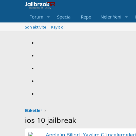
Forum
Special
Repo
Neler Yeni
Son aktivite
Kayıt ol
Etiketler
ios 10 jailbreak
Apple'ın Bilinçli Yazılım Güncelemeler