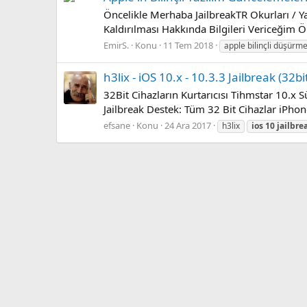
Öncelikle Merhaba JailbreakTR Okurları / Y
Kaldırılması Hakkında Bilgileri Vericeğim Ö
EmirS.
Konu
11 Tem 2018
apple bilinçli düşürm
h3lix - iOS 10.x - 10.3.3 Jailbreak (32bi
32Bit Cihazların Kurtarıcısı Tihmstar 10.x S
Jailbreak Destek: Tüm 32 Bit Cihazlar iPho
efsane
Konu
24 Ara 2017
h3lix
ios
10
jailbre