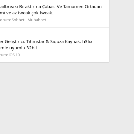
n Jailbreakı Bıraktırma Çabası Ve Tamamen Ortadan
emi ve az tweak çok tweak...
Forum:
Sohbet - Muhabbet
er Geliştirici: Tihmstar & Siguza Kaynak: h3lix
ümle uyumlu 32bit...
rum:
iOS 10