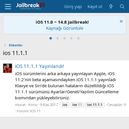
Giriş yap
Kayıt ol
iOS 11.0 ~ 14.8 Jailbreak!
Kaynağı Görüntüle
Etiketler
ios 11.1.1
iOS 11.1.1 Yayınlandı!
iOS sürümlerini arka arkaya yayınlayan Apple, iOS
11.2'nin beta aşamasındayken iOS 11.1.1 yayınladı
Klavye ve Siri'de bulunan hataların düzeltildiği iOS
11.1.1 sürümünü Ayarlar/Genel/Yazılım Güncelleme
kısmından yükleyebilirsiniz.
murat
Konu
9 Kas 2017
Cevaplar: 0
ios
ios
11
ios
11.1.1
Forum:
iOS 11