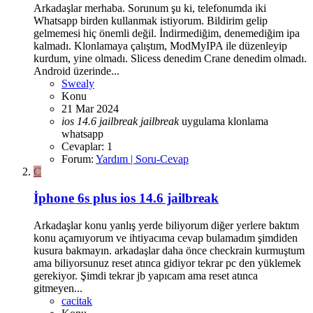
Arkadaşlar merhaba. Sorunum şu ki, telefonumda iki
Whatsapp birden kullanmak istiyorum. Bildirim gelip
gelmemesi hiç önemli değil. İndirmediğim, denemediğim ipa
kalmadı. Klonlamaya çalıştım, ModMyIPA ile düzenleyip
kurdum, yine olmadı. Slicess denedim Crane denedim olmadı.
Android üzerinde...
Swealy
Konu
21 Mar 2024
ios
14.6
jailbreak
jailbreak
uygulama klonlama
whatsapp
Cevaplar: 1
Forum:
Yardım | Soru-Cevap
C
İphone 6s plus ios 14.6 jailbreak
Arkadaşlar konu yanlış yerde biliyorum diğer yerlere baktım
konu açamıyorum ve ihtiyacıma cevap bulamadım şimdiden
kusura bakmayın. arkadaşlar daha önce checkrain kurmuştum
ama biliyorsunuz reset atınca gidiyor tekrar pc den yüklemek
gerekiyor. Şimdi tekrar jb yapıcam ama reset atınca
gitmeyen...
cacitak