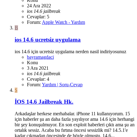
Konu
24 Ara 2022
ios
14.6
jailbreak
Cevaplar: 5
Forum:
Apple Watch - Yardım
B
ios 14.6 ucretsiz uygulama
ios 14.6 için ucretsiz uygulama nerden nasil indiriyosunuz
bayramagdaci
Konu
3 Ara 2021
ios
14.6
jailbreak
Cevaplar: 4
Forum:
Yardım | Soru-Cevap
S
İOS 14.6 Jailbreak Hk.
Arkadaşlar herkese merhabalar. iPhone 11 kullanıyorum. 15
için haberler şu an daha fazla yayılıyor ama 14.6 için herhangi
bir şey konuşulmuyor. En son exploit haberleri çıktı ama şu an
ortalık sessiz. Acaba bu fırtına öncesi sessizlik mi? 14.5.1'e
kadar çıkmadan öncesinde de böyle olmuştu. 14.6...