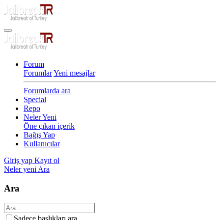
Forum
Forumlar
Yeni mesajlar
Forumlarda ara
Special
Repo
Neler Yeni
Öne çıkan içerik
Bağış Yap
Kullanıcılar
Giriş yap
Kayıt ol
Neler yeni
Ara
Ara
Sadece başlıkları ara