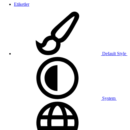
Etiketler
Default Style
System