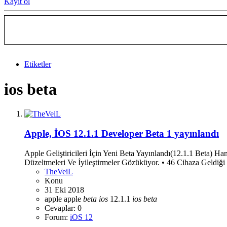
Kayıt ol
Etiketler
ios beta
Apple, İOS 12.1.1 Developer Beta 1 yayınlandı
Apple Geliştiricileri İçin Yeni Beta Yayınlandı(12.1.1 Beta)
Düzeltmeleri Ve İyileştirmeler Gözüküyor. • 46 Cihaza Geldiğ
TheVeiL
Konu
31 Eki 2018
apple
apple
beta
ios
12.1.1
ios
beta
Cevaplar: 0
Forum:
iOS 12