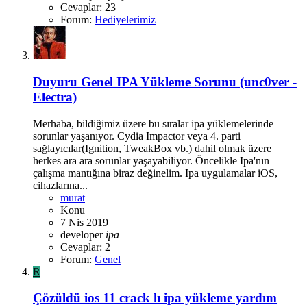
Cevaplar: 23
Forum:
Hediyelerimiz
Duyuru
Genel IPA Yükleme Sorunu (unc0ver -
Electra)
Merhaba, bildiğimiz üzere bu sıralar ipa yüklemelerinde
sorunlar yaşanıyor. Cydia Impactor veya 4. parti
sağlayıcılar(Ignition, TweakBox vb.) dahil olmak üzere
herkes ara ara sorunlar yaşayabiliyor. Öncelikle Ipa'nın
çalışma mantığına biraz değinelim. Ipa uygulamalar iOS,
cihazlarına...
murat
Konu
7 Nis 2019
developer
ipa
Cevaplar: 2
Forum:
Genel
R
Çözüldü
ios 11 crack lı ipa yükleme yardım