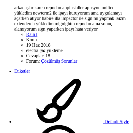
arkadaşlar karen repodan appinstaller appsync unified
yükledim newterm2 ile ipayı kuruyorum ama uygulamayı
açarken atıyor habire illa impactor ile sign mı yapmak laızm
extenderda yükledim mignightın repodan ama sonuç
alamıyorum sign yaparken ipayı hata veriyor
Rain1
Konu
19 Haz 2018
electra
ipa
yükleme
Cevaplar: 18
Forum:
Çözülmüş Sorunlar
Etiketler
Default Style