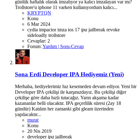
günlük haftalık olarak imzalıyor ya kalıcı imzalayan var mı?
Trollstore'u iphone 11 varken kullanıyordum kalıcı...
KRYPTQN
Konu
6 Mar 2024
cydia impactor
imza
ios 17
ipa
jailbreak
revoke
sideloadly
trollstore
Cevaplar: 2
Forum:
Yardım | Soru-Cevap
Sona Erdi
Developer IPA Hediyemiz (Yeni)
Merhaba, hediyelerimiz hız kesemeden devam ediyor. Yeni bir
Developer IPA çekilişi ile karşınızdayız. Bu çekilişi diğer
çekilişe göre daha hızlı tutacağız. Yarın akşama kadar
kazananlar belli olacaktır. IPA geçerlilik süresi (2ay 18
gündür) Katılım her zamanki gibi gleam üzerinden
yapılacaktır...
murat
Konu
20 Nis 2019
developer
ipa
jailbreak