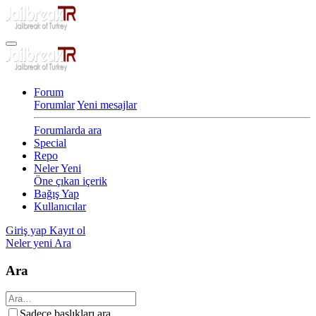
Forum
Forumlar
Yeni mesajlar
Forumlarda ara
Special
Repo
Neler Yeni
Öne çıkan içerik
Bağış Yap
Kullanıcılar
Giriş yap
Kayıt ol
Neler yeni
Ara
Ara
Sadece başlıkları ara