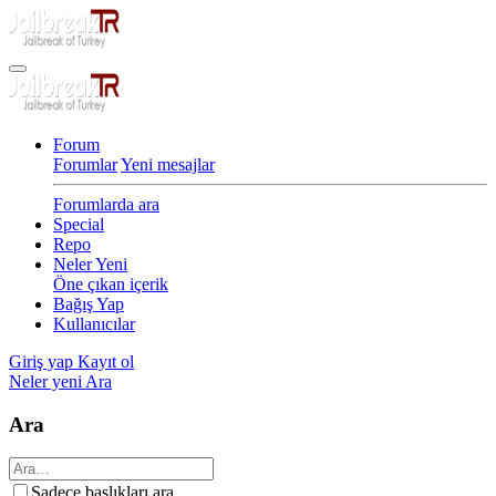
Forum
Forumlar
Yeni mesajlar
Forumlarda ara
Special
Repo
Neler Yeni
Öne çıkan içerik
Bağış Yap
Kullanıcılar
Giriş yap
Kayıt ol
Neler yeni
Ara
Ara
Sadece başlıkları ara