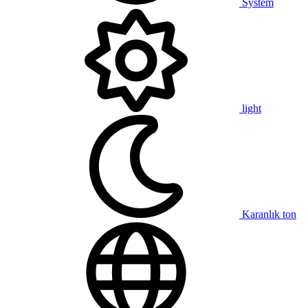
System
light
Karanlık ton