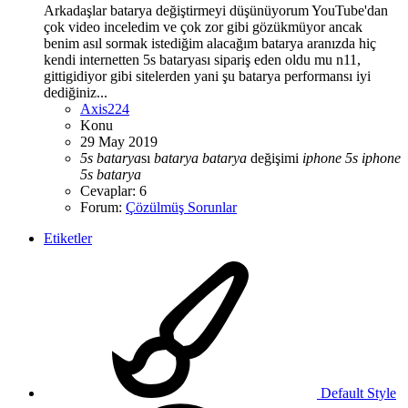
Arkadaşlar batarya değiştirmeyi düşünüyorum YouTube'dan
çok video inceledim ve çok zor gibi gözükmüyor ancak
benim asıl sormak istediğim alacağım batarya aranızda hiç
kendi internetten 5s bataryası sipariş eden oldu mu n11,
gittigidiyor gibi sitelerden yani şu batarya performansı iyi
dediğiniz...
Axis224
Konu
29 May 2019
5s
batarya
sı
batarya
batarya
değişimi
iphone
5s
iphone
5s
batarya
Cevaplar: 6
Forum:
Çözülmüş Sorunlar
Etiketler
Default Style