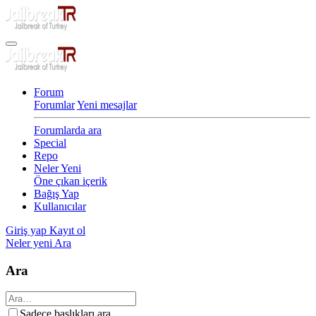
Forum
Forumlar
Yeni mesajlar
Forumlarda ara
Special
Repo
Neler Yeni
Öne çıkan içerik
Bağış Yap
Kullanıcılar
Giriş yap
Kayıt ol
Neler yeni
Ara
Ara
Sadece başlıkları ara