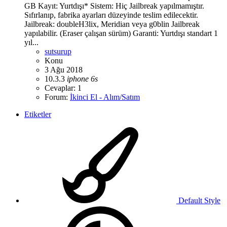
GB Kayıt: Yurtdışı* Sistem: Hiç Jailbreak yapılmamıştır.
Sıfırlanıp, fabrika ayarları düzeyinde teslim edilecektir.
Jailbreak: doubleH3lix, Meridian veya g0blin Jailbreak
yapılabilir. (Eraser çalışan sürüm) Garanti: Yurtdışı standart 1
yıl...
sutsurup
Konu
3 Ağu 2018
10.3.3
iphone
6s
Cevaplar: 1
Forum:
İkinci El - Alım/Satım
Etiketler
Default Style