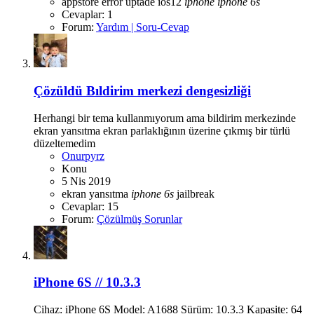
appstore
error uptade
ios12
iphone
iphone
6s
Cevaplar: 1
Forum:
Yardım | Soru-Cevap
Çözüldü
Bıldirim merkezi dengesizliği
Herhangi bir tema kullanmıyorum ama bildirim merkezinde
ekran yansıtma ekran parlaklığının üzerine çıkmış bir türlü
düzeltemedim
Onurpyrz
Konu
5 Nis 2019
ekran yansıtma
iphone
6s
jailbreak
Cevaplar: 15
Forum:
Çözülmüş Sorunlar
iPhone 6S // 10.3.3
Cihaz: iPhone 6S Model: A1688 Sürüm: 10.3.3 Kapasite: 64