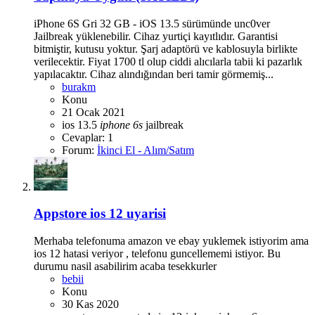
iPhone 6S Gri 32 GB - iOS 13.5 sürümünde unc0ver
Jailbreak yüklenebilir. Cihaz yurtiçi kayıtlıdır. Garantisi
bitmiştir, kutusu yoktur. Şarj adaptörü ve kablosuyla birlikte
verilecektir. Fiyat 1700 tl olup ciddi alıcılarla tabii ki pazarlık
yapılacaktır. Cihaz alındığından beri tamir görmemiş...
burakm
Konu
21 Ocak 2021
ios 13.5
iphone
6s
jailbreak
Cevaplar: 1
Forum:
İkinci El - Alım/Satım
Appstore ios 12 uyarisi
Merhaba telefonuma amazon ve ebay yuklemek istiyorim ama
ios 12 hatasi veriyor , telefonu guncellememi istiyor. Bu
durumu nasil asabilirim acaba tesekkurler
bebii
Konu
30 Kas 2020