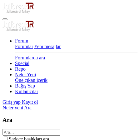
Forum
Forumlar
Yeni mesajlar
Forumlarda ara
Special
Repo
Neler Yeni
Öne çıkan içerik
Bağış Yap
Kullanıcılar
Giriş yap
Kayıt ol
Neler yeni
Ara
Ara
Sadece başlıkları ara