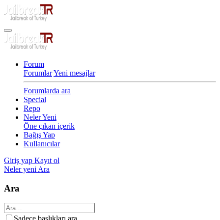
Forum
Forumlar
Yeni mesajlar
Forumlarda ara
Special
Repo
Neler Yeni
Öne çıkan içerik
Bağış Yap
Kullanıcılar
Giriş yap
Kayıt ol
Neler yeni
Ara
Ara
Sadece başlıkları ara