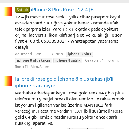
iPhone 8 Plus Rose - 12.4 JB
Satılık
12.4 jb mevcut rose renk 1 yıllık cihaz pasaport kayıtlı
evrakları vardır. Kırığı vs yoktur kenar kısmında ufak
tefek çarpma izleri vardır ( kırık çatlak patlak yoktur)
orjinal lacivert silikon kılıfı sarj aleti ve kulaklığı ile son
fiyat 4100 tl. 05333938217 whatsapptan yazarsanız
detaylı...
oguzcand
Konu
5 Eki 2019
iphone
8
plus
Cevaplar: 1
Forum:
iphone
8
plus
takas
iphone
8
satılık
İkinci El - Alım/Satım
Jailbrekli rose gold İphone 8 plus takaslı jb’li
iphone x aranıyor
Merhaba arkadaşlar kayıtlı rose gold renk 64 gb 8 plus
telefonumu yine jailbreakli olan temiz x ile takas etmek
istiyorum ilgilenen var ise üzerine MANTIKLI fark
vereceğim. Facetime vardır 11.3.1 jb li sürümdür Rose
gold 64 gb Temiz cihazdır Kutusu yoktur ancak sarjı
kulaklığı aparatı vs...